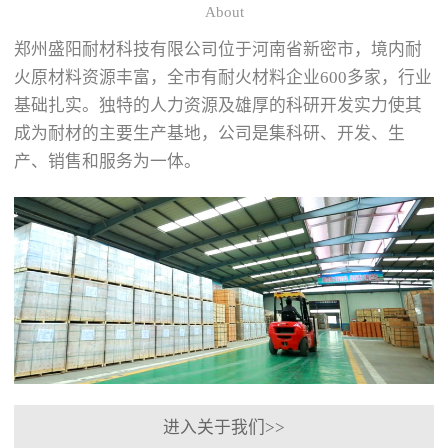
有
对
About
蚀
不
可
生
的
可
郑州盛阳耐材科技有限公司位于河南省新密市，境内耐
塑
产
耐
或
性
效
火
缺
火原材料资源丰富，全市有耐火材料企业600多家，行业
的
率
材
的
基础扎实。独特的人力资源及雄厚的科研开发实力使其
耐
和
料，
角
成为耐材的主要生产基地，公司是集科研、开发、生
火
设
它
色。
材
备
在
随
产、销售和服务为一体。
料，
安
碱
着
可
全
性
技
以
至
环
术
根
关
境
的
据
重
下
不
需
要。
表
断
要
自
现
进
在
流
出
步，
施
耐
优
耐
工
火
异
火
现
浇
的
的
场
注
性
浇
进入关于我们>>
进
料
能
注