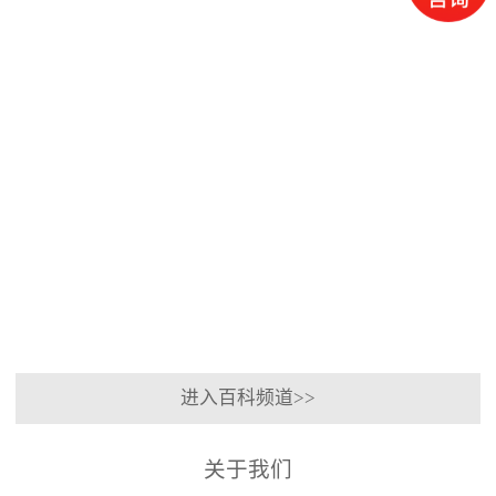
格
-
耐
为
耐
06
碱
重
火
-
耐
要
28
浇
火
的
自
浇
高
注
2024
流
注
温
料
-
在
料
材
耐
06
高
是
料，
火
-
温
一
在
28
浇
工
种
工
耐
业
专
业
注
2024
火
生
门
生
料
-
耐
产
用
产
可
06
火
中，
于
和
塑
-
可
设
耐
建
03
料
塑
备
受
筑
料
的
碱
领
价
进入百科频道>>
是
耐
性
域
格
一
火
介
扮
种
性
质
演
关于我们
具
能
侵
着