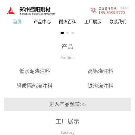
全国咨询热线
点击拨打
185-3083-7770
首页
产品中心
耐火百科
工厂展示
联系我们
产品
Product
低水泥浇注料
高铝浇注料
轻质隔热浇注料
铁沟浇注料
进入产品频道>>
工厂展示
Factory