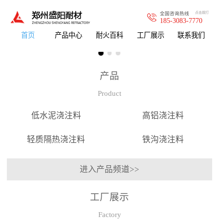
全国咨询热线
点击拨打
185-3083-7770
首页
产品中心
耐火百科
工厂展示
联系我们
产品
Product
低水泥浇注料
高铝浇注料
轻质隔热浇注料
铁沟浇注料
进入产品频道>>
工厂展示
Factory