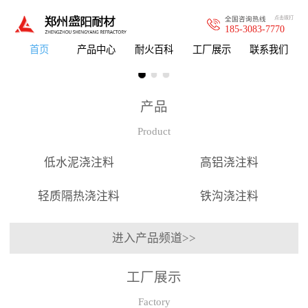
全国咨询热线
点击拨打
185-3083-7770
首页
产品中心
耐火百科
工厂展示
联系我们
产品
Product
低水泥浇注料
高铝浇注料
轻质隔热浇注料
铁沟浇注料
进入产品频道>>
工厂展示
Factory