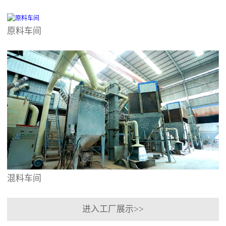
原料车间
混料车间
进入工厂展示>>