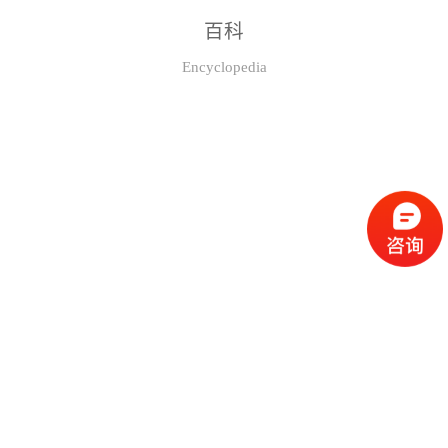
百科
Encyclopedia
耐
2024
火
-
耐
浇
06
火
注
-
浇
28
料
注
耐
料
价
2024
碱
作
格
-
耐
为
耐
06
碱
重
火
-
耐
要
28
浇
火
的
自
浇
高
注
2024
流
注
温
料
-
在
料
材
耐
06
高
是
料，
火
-